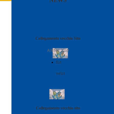
NEWS
Collegamento vecchio Sito
ANNO 2010
Sit
velit
Collegamento vecchio sito